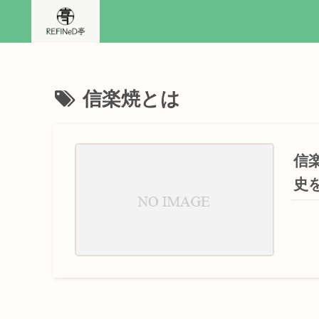
信楽焼とは
信
史